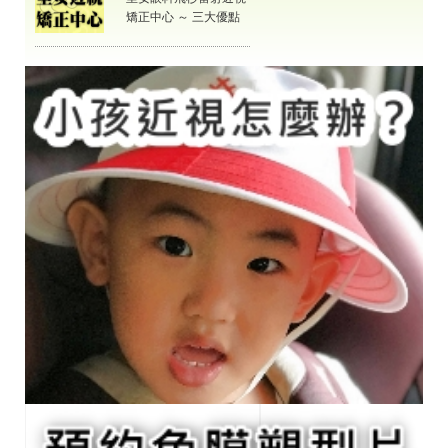
矯正中心 ～ 三大優點