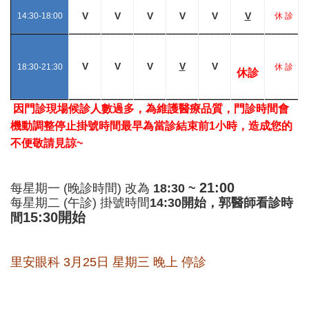
V
V
V
V
V
V
14:30-18:00
休 診
V
V
V
V
V
18:30-21:30
休 診
休診
因門診現場候診人數過多，為維護醫療品質，門診時間會
機動調整停止掛號時間最早為當診結束前1小時，造成您的
不便敬請見諒~
21:00
每星期一 (晚診時間) 改為
18:30 ~
每星期二 (午診) 掛號時間
14:30開始，
郭醫師看診時
15:30開始
間
里安眼科 3月25日 星期三 晚上 停診