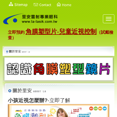
Toggl
navig
角膜塑型片-兒童近視控制
立即預約
（試戴檢
查）
小孩近視怎麼辦?
-立即了解