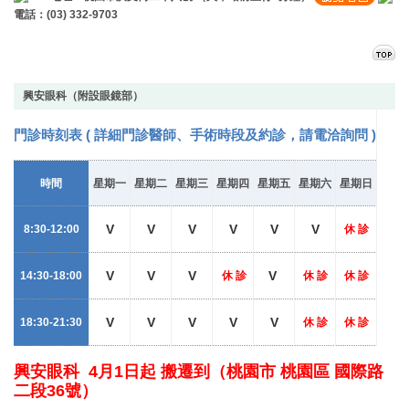
電話：(03) 332-9703
興安眼科（附設眼鏡部）
門診時刻表 (
詳細門診醫師、手術時段及約診，請電洽詢問
)
時間
星期一
星期二
星期三
星期四
星期五
星期六
星期日
V
V
V
V
V
V
8:30-12:00
休 診
V
V
V
V
14:30-18:00
休 診
休 診
休 診
V
V
V
V
V
18:30-21:30
休 診
休 診
興安眼科 4月1日起 搬遷到（桃園市 桃園區 國際路
二段36號）