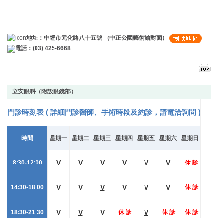
地址：中壢市元化路八十五號 （中正公園藝術館對面）
電話：(03) 425-6668
立安眼科（附設眼鏡部）
門診時刻表 (
詳細門診醫師、手術時段及約診，請電洽詢問
)
時間
星期一
星期二
星期三
星期四
星期五
星期六
星期日
V
V
V
V
V
V
8:30-12:00
休 診
V
V
V
V
V
V
14:30-18:00
休 診
V
V
V
V
18:30-21:30
休 診
休 診
休 診