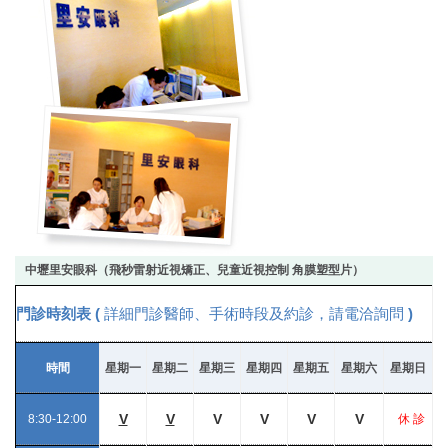
中壢里安眼科（飛秒雷射近視矯正、兒童近視控制 角膜塑型片）
門診時刻表 (
詳細門診醫師、手術時段及約診，請電洽詢問
)
時間
星期一
星期二
星期三
星期四
星期五
星期六
星期日
V
V
V
V
V
V
8:30-12:00
休 診