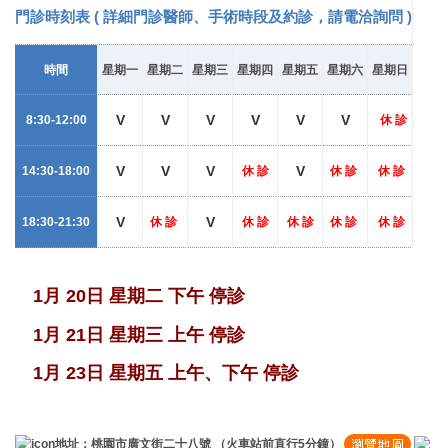
門診時刻表 (
詳細門診醫師、手術時段及約診，請電洽詢問
)
時間
星期一
星期二
星期三
星期四
星期五
星期六
星期日
V
V
V
V
V
V
8:30-12:00
休 診
V
V
V
V
14:30-18:00
休 診
休 診
休 診
V
V
18:30-21:30
休 診
休 診
休 診
休 診
休 診
1月 20日 星期二 下午 停診
1月 21日 星期三 上午 停診
1月 23日 星期五 上午、下午 停診
地址：桃園市廣文街二十八號 （火車站前直行5分鐘）