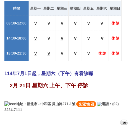
時間
星期一
星期二
星期三
星期四
星期五
星期六
星期日
V
V
V
V
V
V
08:30-12:00
休 診
V
V
V
V
V
V
14:30-18:00
休 診
V
V
V
V
V
18:30-21:30
休 診
休 診
114年7月1日起，星期六（下午）有看診囉
2月 21日 星期六 上午、下午 停診
地址：新北市 - 中和區 員山路271-1號
電話：(02)
3234-7111