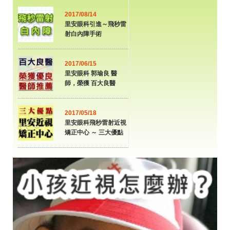
2017/08/14
里安眼科引進～飛秒雷
射白內障手術
2017/06/15
里安眼科 郭瑜良 醫
師，榮獲 百大良醫
2017/05/18
里安眼科飛秒雷射近視
矯正中心 ～ 三大優點