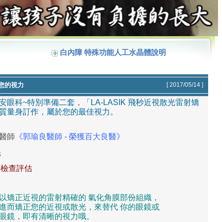
白內障
特殊功能人工水晶體說明
您的視力
[ 2017/05/14 ]
眼科~特別準備二套，「LA-LASIK 飛秒近視散光雷射矯
質量身訂作，屬於您的最佳視力。
良醫師
《郭瑜良醫師 - 榮獲百大良醫》
光
，檢查評估
以矯正近視的雷射精確的 氣化角膜部份組織，
進而矯正您的近視或散光，來替代 你的眼鏡或
眼鏡，即有清晰的視力哦。