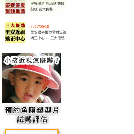
里安眼科 郭瑜良 醫師，
榮獲 百大良醫
2017/05/18
里安眼科飛秒雷射近視
矯正中心 ～ 三大優點