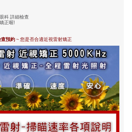
眼科 詳細檢查
矯正喔!
檢查預約
~ 您是否合適近視雷射矯正